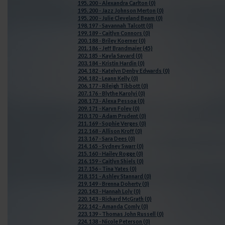
195. 200 - Alexandra Carlton (0)
195. 200 - Jazz Johnson Merton (0)
195. 200 - Julie Cleveland Beam (0)
198. 197 - Savannah Talcott (0)
199. 189 - Caitlyn Connors (0)
200. 188 - Briley Koerner (0)
201. 186 - Jeff Brandmaier (45)
202. 185 - Kayla Savard (0)
203. 184 - Kristin Hardin (0)
204. 182 - Katelyn Denby Edwards (0)
204. 182 - Leann Kelly (0)
206. 177 - Rileigh Tibbott (0)
207. 176 - Blythe Karolyi (0)
208. 173 - Alexa Pessoa (0)
209. 171 - Karyn Foley (0)
210. 170 - Adam Prudent (0)
211. 169 - Sophie Verges (0)
212. 168 - Allison Kroff (0)
213. 167 - Sara Dees (0)
214. 165 - Sydney Swarr (0)
215. 160 - Hailey Rogge (0)
216. 159 - Caitlyn Shiels (0)
217. 156 - Tina Yates (0)
218. 151 - Ashley Stannard (0)
219. 149 - Brenna Doherty (0)
220. 143 - Hannah Loly (0)
220. 143 - Richard McGrath (0)
222. 142 - Amanda Comly (0)
223. 139 - Thomas John Russell (0)
224. 138 - Nicole Peterson (0)