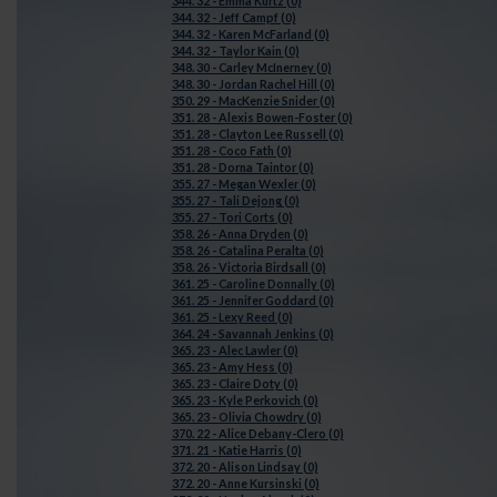
344. 32 - Emma Kurtz (0)
344. 32 - Jeff Campf (0)
344. 32 - Karen McFarland (0)
344. 32 - Taylor Kain (0)
348. 30 - Carley McInerney (0)
348. 30 - Jordan Rachel Hill (0)
350. 29 - MacKenzie Snider (0)
351. 28 - Alexis Bowen-Foster (0)
351. 28 - Clayton Lee Russell (0)
351. 28 - Coco Fath (0)
351. 28 - Dorna Taintor (0)
355. 27 - Megan Wexler (0)
355. 27 - Tali Dejong (0)
355. 27 - Tori Corts (0)
358. 26 - Anna Dryden (0)
358. 26 - Catalina Peralta (0)
358. 26 - Victoria Birdsall (0)
361. 25 - Caroline Donnally (0)
361. 25 - Jennifer Goddard (0)
361. 25 - Lexy Reed (0)
364. 24 - Savannah Jenkins (0)
365. 23 - Alec Lawler (0)
365. 23 - Amy Hess (0)
365. 23 - Claire Doty (0)
365. 23 - Kyle Perkovich (0)
365. 23 - Olivia Chowdry (0)
370. 22 - Alice Debany-Clero (0)
371. 21 - Katie Harris (0)
372. 20 - Alison Lindsay (0)
372. 20 - Anne Kursinski (0)