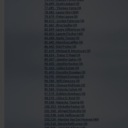
76. 699 - Scott Lenkart (0)
77. 691 - Thomas Cerra (0)
78. 682 - Laura Hite (200)
79. 679 - Peter Leone (0)
80. 672 - Jordan Petersen (0)
81. 661 - Bryn Sadler (0)
82. 659 - Lacey Gilbertson (0)
83. 653 - Lauren Fischer (60)
84. 648 - Kaely Tomeu (0)
85. 645 - Marylisa Leffler (0)
86. 643 - Keri Potter (0)
87. 629 - Michael R. Morrissey (0)
88. 614 - Trapp O'Neal (0)
89. 607 - Jennifer Gates (0)
90. 605 - Jennifer Kocher (0)
91. 603 - Callan Solem (0)
91. 603 - Dorothy Douglas (0)
93. 595 - Michael Dorman (0)
94. 584 - Will Simpson (0)
95. 583 - Chenoa McElvain (0)
95. 583 - Victoria Colvin (0)
97. 579 - Debbie Stephens (0)
98. 570 - Chloe D. Reid (0)
99. 568 - Natasha Traurig (0)
100. 552 - Michelle Parker (0)
101. 544 - Abigail McArdle (0)
102. 538 - Seth Vallhonrat (0)
103. 524 - Martien Van Der Hoeven (40)
103. 524 - Nicole Bellissimo (0)
105. 515 - Jenni McAllister (0)