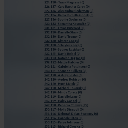
224. 138 - Tracy Magness (0)
226. 137 - Cara Raether Carey (0)
227. 136 - Alexandra Biederman (0)
227. 136 - Kama Michelle Godek (0)
227. 136 - Sophie Gochman (0)
230. 133 - Samantha Kasowitz (0)
231. 131 - Emma Butchard (0)
232. 130 - Danielle Stacy (0)
232. 130 - David Tromp (0)
232. 130 - Kirsten Coe (0)
232. 130 - Schuyler Riley (0)
232. 130 - Sydney Luzicka (0)
237. 125 - David Beisel (0)
238. 123 - Natalee Haggan (0)
239. 122 - Mattie Hatcher (0)
240. 121 - Gabriella Pattinson (0)
240. 121 - Shannon Sullivan (0)
242. 120 - Ashley Foster (0)
242. 120 - Audrey Robison (0)
242. 120 - Hugh Mutch (0)
242. 120 - Michael Tokaruk (0)
242. 120 - Mindy Coretz (0)
247. 119 - Danielle Lean (0)
247. 119 - Haley Gassel (0)
249. 118 - Rebecca Conway (25)
250. 117 - Molly Dinapoli (0)
251. 116 - Deborah Dolan-Sweeney (0)
251. 116 - Hannah Bilton (0)
253. 115 - Paige Johnson (0)
253. 115 - Richard Cheska (0)