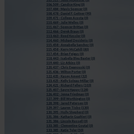
106. 509 - Candice King (0)
107. 484 - Mavis Spencer (0)
108. 478 - Daniel F. Geitner (90)
109. 471 - Colleen Acosta (0)
110. 469 - Julie Welles (0)
111. 467 - Spencer Brittan (0)
112. 466 - Derek Braun (0)
113. 463 - Reed Kessler (0)
114. 460 - Michael Desiderio (0)
115. 458 - Annabella Sanchez (0)
115. 458 - Kerry McCahill (80)
117. 454 - Brian Feigus (0)
118. 443 - Isabella Bleu Baxter (0)
119. 440 - Liz Atkins (0)
120. 437 - Chris Ewanouski (0)
121. 436 - Wilton Porter (0)
122. 435 - Kasey Ament (32)
123. 425 - Kelly Soleau-Millar (0)
124. 421 - Richard Fellers (103)
125. 407 - Sayre Happy (128)
126. 402 - Jenna Friedman (0)
127. 399 - Bill Worthington (0)
128. 398 - Jared Petersen (0)
129. 397 - Lauren Tisbo (130)
130. 395 - Holly Shepherd (0)
131. 386 - Katharin Gualtieri (0)
131. 386 - Lincoln Russell (0)
133. 385 - Clementine Goutal (0)
133. 385 - Katie Tyler (50)