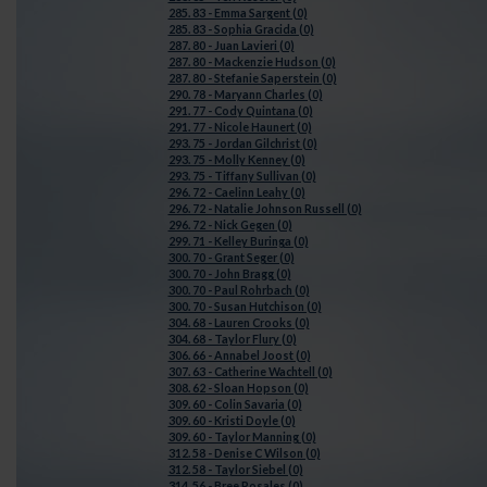
285. 83 - Emma Sargent (0)
285. 83 - Sophia Gracida (0)
287. 80 - Juan Lavieri (0)
287. 80 - Mackenzie Hudson (0)
287. 80 - Stefanie Saperstein (0)
290. 78 - Maryann Charles (0)
291. 77 - Cody Quintana (0)
291. 77 - Nicole Haunert (0)
293. 75 - Jordan Gilchrist (0)
293. 75 - Molly Kenney (0)
293. 75 - Tiffany Sullivan (0)
296. 72 - Caelinn Leahy (0)
296. 72 - Natalie Johnson Russell (0)
296. 72 - Nick Gegen (0)
299. 71 - Kelley Buringa (0)
300. 70 - Grant Seger (0)
300. 70 - John Bragg (0)
300. 70 - Paul Rohrbach (0)
300. 70 - Susan Hutchison (0)
304. 68 - Lauren Crooks (0)
304. 68 - Taylor Flury (0)
306. 66 - Annabel Joost (0)
307. 63 - Catherine Wachtell (0)
308. 62 - Sloan Hopson (0)
309. 60 - Colin Savaria (0)
309. 60 - Kristi Doyle (0)
309. 60 - Taylor Manning (0)
312. 58 - Denise C Wilson (0)
312. 58 - Taylor Siebel (0)
314. 56 - Bree Rosales (0)