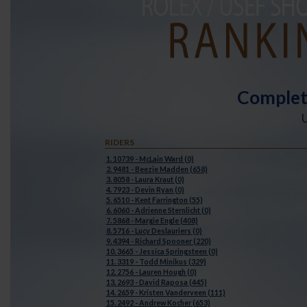
Complete
RIDERS
1. 10739 - McLain Ward (0)
2. 9481 - Beezie Madden (658)
3. 8058 - Laura Kraut (0)
4. 7923 - Devin Ryan (0)
5. 6510 - Kent Farrington (55)
6. 6060 - Adrienne Sternlicht (0)
7. 5868 - Margie Engle (408)
8. 5716 - Lucy Deslauriers (0)
9. 4394 - Richard Spooner (220)
10. 3665 - Jessica Springsteen (0)
11. 3319 - Todd Minikus (329)
12. 2756 - Lauren Hough (0)
13. 2693 - David Raposa (445)
14. 2659 - Kristen Vanderveen (111)
15. 2492 - Andrew Kocher (653)