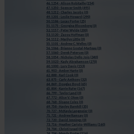
46. 1254 - Alison Robitaille (154)
47. 1250 - Spencer Smith (491)
48. 1212 - Charles Jacobs (0)
49. 1201 - Leslie Howard (290)
50. 1186 - Lucas Porter (25)
51. 1175 - Georgina Bloomberg (0)
52. 1157 - Peter Wylde (200)
53. 1120 - Zazou Hoffman (0)
54. 1112 - Marilyn Little (0)
55. 1101 - Andrew C. Welles (0)
56. 1066 - Brianne Goutal-Marteau (0)
57. 1060 - Derek Petersen (0)
58. 1054 - Nicholas Dello Joio (340)
59. 1023 - Kady Abrahamson (270)
60. 1000 - Lucy Davis (153)
61. 903 - Amber Harte (0)
62. 888 - Karl Cook (0)
63. 875 - Carly Anthony (32)
64. 869 - Douglas Boyd (65)
65. 804 - Karrie Rufer (167)
66. 799 - Taylor Land (0)
67. 772 - Alise V. Oken (0)
68. 768 - Sloane Coles (0)
69. 758 - Hayley Barnhill (35)
70. 727 - McKayla Langmeier (0)
71. 721 - Andrew Ramsay (0)
72. 720 - David Jennings (0)
73. 716 - Heather Caristo-Williams (160)
74. 704 - Christi Israel (0)
74. 704 - Mandy Porter (116)