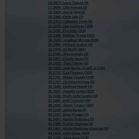
16. 2413 - Laura Chapot (0)
17. 2404 - Lillie Keenan (0)
18. 2369 - Aaron Vale (0)
19. 2283 - Peter Lutz (0)
20. 2252 - Catherine Tyree (0)
21. 2229 - Lisa Goldman (333)
22. 2225 - Eve Jobs (213)
23. 2204 - Mattias Tromp (565)
24. 2143 - Jonathan McCrea (509)
25. 1984 - Michael Hughes (0)
26. 1974 - Ali Wolff (445)
27. 1945 - Alex Granato (0)
28. 1897 - Charlie Jayne (0)
29. 1822 - Tracy Fenney (0)
30. 1818 - Jack Hardin Towell, Jr. (135)
31. 1737 - Liza Finsness (300)
32. 1731 - Shawn Casady (398)
33. 1707 - Christine McCrea (0)
34. 1680 - Matthew Metell (0)
35. 1665 - Quentin Judge (153)
36. 1636 - Molly Ashe Cawley (0)
37. 1601 - Kelli Cruciotti (69)
38. 1582 - Jimmy Torano (300)
39. 1569 - Jamie Barge (0)
40. 1547 - Brian Moggre (0)
41. 1497 - Hunter Holloway (0)
42. 1488 - Sydney Shulman (0)
43. 1461 - Nicole Shahinian-Simpson (0)
44. 1424 - Katie Dinan (463)
45. 1328 - Theo Genn (278)