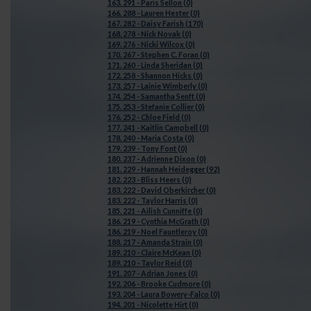
163. 291 - Paris Sellon (0)
166. 288 - Lauren Hester (0)
167. 282 - Daisy Farish (170)
168. 278 - Nick Novak (0)
169. 276 - Nicki Wilcox (0)
170. 267 - Stephen C. Foran (0)
171. 260 - Linda Sheridan (0)
172. 258 - Shannon Hicks (0)
173. 257 - Lainie Wimberly (0)
174. 254 - Samantha Senft (0)
175. 253 - Stefanie Collier (0)
176. 252 - Chloe Field (0)
177. 241 - Kaitlin Campbell (0)
178. 240 - Maria Costa (0)
179. 239 - Tony Font (0)
180. 237 - Adrienne Dixon (0)
181. 229 - Hannah Heidegger (92)
182. 223 - Bliss Heers (0)
183. 222 - David Oberkircher (0)
183. 222 - Taylor Harris (0)
185. 221 - Ailish Cunniffe (0)
186. 219 - Cynthia McGrath (0)
186. 219 - Noel Fauntleroy (0)
188. 217 - Amanda Strain (0)
189. 210 - Claire McKean (0)
189. 210 - Taylor Reid (0)
191. 207 - Adrian Jones (0)
192. 206 - Brooke Cudmore (0)
193. 204 - Laura Bowery-Falco (0)
194. 201 - Nicolette Hirt (0)