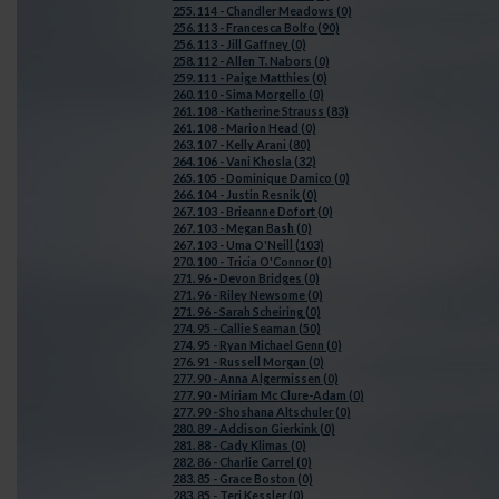
255. 114 - Chandler Meadows (0)
256. 113 - Francesca Bolfo (90)
256. 113 - Jill Gaffney (0)
258. 112 - Allen T. Nabors (0)
259. 111 - Paige Matthies (0)
260. 110 - Sima Morgello (0)
261. 108 - Katherine Strauss (83)
261. 108 - Marion Head (0)
263. 107 - Kelly Arani (80)
264. 106 - Vani Khosla (32)
265. 105 - Dominique Damico (0)
266. 104 - Justin Resnik (0)
267. 103 - Brieanne Dofort (0)
267. 103 - Megan Bash (0)
267. 103 - Uma O'Neill (103)
270. 100 - Tricia O'Connor (0)
271. 96 - Devon Bridges (0)
271. 96 - Riley Newsome (0)
271. 96 - Sarah Scheiring (0)
274. 95 - Callie Seaman (50)
274. 95 - Ryan Michael Genn (0)
276. 91 - Russell Morgan (0)
277. 90 - Anna Algermissen (0)
277. 90 - Miriam Mc Clure-Adam (0)
277. 90 - Shoshana Altschuler (0)
280. 89 - Addison Gierkink (0)
281. 88 - Cady Klimas (0)
282. 86 - Charlie Carrel (0)
283. 85 - Grace Boston (0)
283. 85 - Teri Kessler (0)