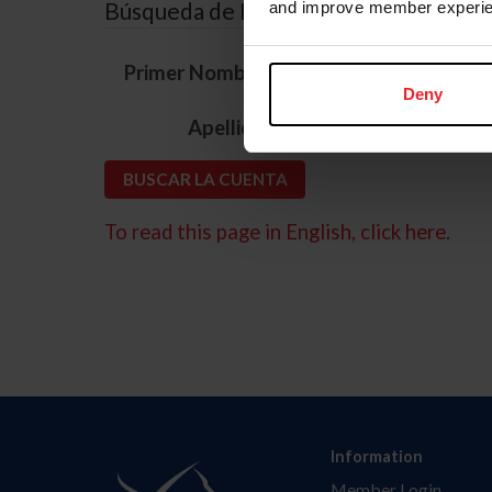
Búsqueda de ID
and improve member experie
*
Primer Nombre
Deny
*
Apellido
To read this page in English, click here.
Information
Member Login