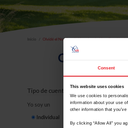
Inicio
Olvidé el Nombre de Usuario o la Identificación d
Olvidé el Nom
Consent
This website uses cookies
Tipo de cuenta
We use cookies to personalis
information about your use of
Yo soy un
other information that you’ve
Individual
Organización/G
By clicking “Allow All” you a