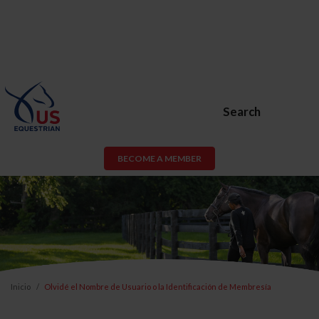
Search
BECOME A MEMBER
Inicio
Olvidé el Nombre de Usuario o la Identificación de Membresía