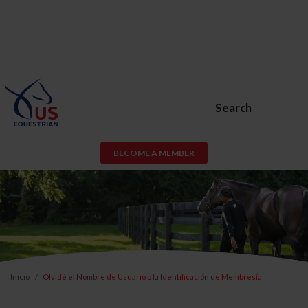
Search
BECOME A MEMBER
Inicio
Olvidé el Nombre de Usuario o la Identificación de Membresía